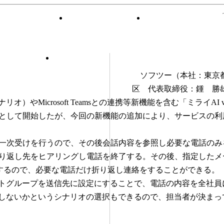
〔2022/9/21〕ソフツー
電話だけ折り返せる専用
ソフツー（本社：東京
オの追加などに対応したA
取次サービス「ミライAI
区 代表取締役：鍾 勝
icrosoft Teamsとの連携等新機能を含む「ミライAI v1.0
として開始したが、今回の新機能の追加により、サービスの利
一次受けを行うので、その後会話内容を参照し必要な電話のみ
先をヒアリングし電話を終了する。その後、指定したメールアドレスもし
内容を送信するので、必要な電話だけ折り返し連絡をすることができる。
トグループを送信先に設定にすることで、電話の内容を全社員
しないかというシナリオの選択もできるので、担当者が決まっ