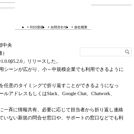
、必要な
シナリ
都中央
I電話
」の新
雄）
.0β5.2.0」リリースした。
用シーンが広がり、小～中規模企業でも利用できるように
を任意のタイミングで折り返すことができるようになっ
くはSlack、Google Chat、Chatwork、
に一斉に情報共有、必要に応じて担当者から折り返し連絡
ていない新規の問合せ窓口や、サポートの窓口などでも利