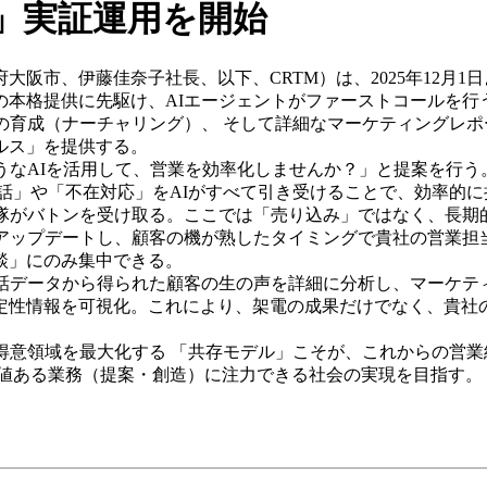
る」実証運用を開始
市、伊藤佳奈子社長、以下、CRTM）は、2025年12月1日
本格提供に先駆け、AIエージェントがファーストコールを行う
の育成（ナーチャリング）、 そして詳細なマーケティングレ
ルス」を提供する。
なAIを活用して、営業を効率化しませんか？」と提案を行う
話」や「不在対応」をAIがすべて引き受けることで、効率的
隊がバトンを受け取る。ここでは「売り込み」ではなく、長期
・アップデートし、顧客の機が熟したタイミングで貴社の営業
商談」にのみ集中できる。
話データから得られた顧客の生の声を詳細に分析し、マーケテ
定性情報を可視化。これにより、架電の成果だけでなく、貴社
意領域を最大化する 「共存モデル」こそが、これからの営業組
価値ある業務（提案・創造）に注力できる社会の実現を目指す。