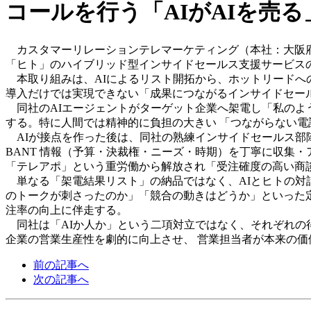
コールを行う「AIがAIを売
カスタマーリレーションテレマーケティング（本社：大阪府大阪
「ヒト」のハイブリッド型インサイドセールス支援サービスの
本取り組みは、AIによるリスト開拓から、ホットリードへ
導入だけでは実現できない「成果につながるインサイドセー
同社のAIエージェントがターゲット企業へ架電し「私のよう
する。特に人間では精神的に負担の大きい 「つながらない電
AIが接点を作った後は、同社の熟練インサイドセールス部
BANT 情報（予算・決裁権・ニーズ・時期）を丁寧に収集
「テレアポ」という重労働から解放され「受注確度の高い
単なる「架電結果リスト」の納品ではなく、AIとヒトの対
のトークが刺さったのか」「競合の動きはどうか」といった
注率の向上に伴走する。
同社は「AIか人か」という二項対立ではなく、それぞれの得
企業の営業生産性を劇的に向上させ、 営業担当者が本来の
前の記事へ
次の記事へ