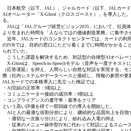
日本航空（以下、JAL）、ジャルカード（以下、JALカード）
AIオペレーター「X-Ghost（クロスゴースト）」を導入
る。
JALは「JALグループ経営ビジョン2035」において、社
より生まれた時間を「人ならではの価値創造業務」に集中さ
近年、JALカードのコンタクトセンターでは、カードの利
のIVRでは、目的の窓口にたどり着くまでに時間がかかる
られていた。
こうした課題を解決するため、対話型の自律型AIオペレータ
X-Ghostは、Speech-to-Speechモデル（音声
（応答遅延）を抑え、人間らしい自然な対話を実現する。モニ
携（社内システムやデータベースと接続し、情報の参照や更
JALカードでの本格導入に先立った検証では、
・AI完結の正答率：9割以上
・コミュニケーター接続の成功率：9割以上
・コンプライアンスの遵守率：基準をクリア
という高い評価を得て一部回線での導入を開始した。
AIと人の最適な役割分担により、継続的な品質向上を目指
・適切な一次振り分けにより、紛れ込み入電の抑止
・従来のメニュー操作型IVRに代わって対話によるスムー
・自律型AIオペレーターが対応できる範囲は回答し、より