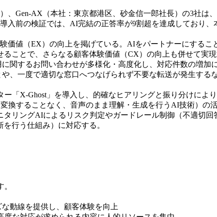
、Gen-AX（本社：東京都港区、砂金信一郎社長）の3社は、J
した。導入前の検証では、AI完結の正答率が9割超を達成してお
員体験価値（EX）の向上を掲げている。AIをパートナーにす
せることで、さらなる顧客体験価値（CX）の向上も併せて実現
用に関するお問い合わせが多様化・高度化し、対応件数の増加
ことや、一度で適切な窓口へつなげられず不要な転送が発生する
ー「X-Ghost」を導入し、的確なヒアリングと振り分けによ
を一度テキストに変換することなく、音声のまま理解・生成を行うAI
タリングAIによるリスク判定やガードレール制御（不適切回答
新を行う仕組み）に対応する。
す。
ズな動線を提供し、顧客体験を向上
高度な対応が求められる内容に人的リソースを集中