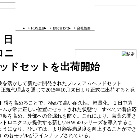
9〕日
ロニ
ッドセットを出荷開始
験を活かして新たに開発されたプレミアムヘッドセット
正規代理店を通じて2015年10月30日より正式に出荷すると発
ト感を高めることで、極めて高い耐久性、軽量化、１日中装
ームが常に正しい位置にセットされた状態で、すべての着信応
中度を高め、外部への音漏れを防ぐ。これにより、言葉の聞き
トロニクスが提供する新しいHW500シリーズを導入するこ
ようになり、ひいては、より顧客満足度を向上することができ
イプ）の各モデルがラインナップされている。