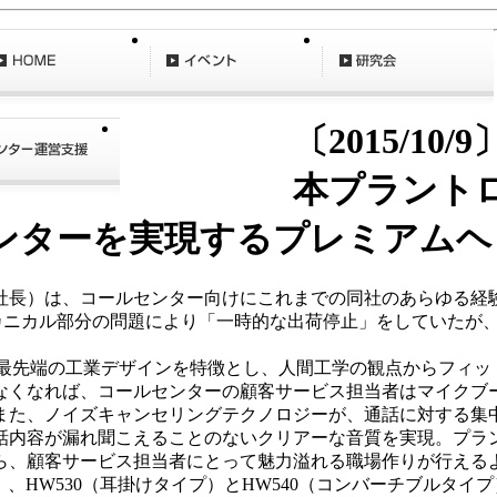
〔2015/10/
本プラント
ンターを実現するプレミアムヘ
長）は、コールセンター向けにこれまでの同社のあらゆる経
、メカニカル部分の問題により「一時的な出荷停止」をしていたが、
た最先端の工業デザインを特徴とし、人間工学の観点からフィッ
なくなれば、コールセンターの顧客サービス担当者はマイクブ
また、ノイズキャンセリングテクノロジーが、通話に対する集
内容が漏れ聞こえることのないクリアーな音質を実現。プラン
ら、顧客サービス担当者にとって魅力溢れる職場作りが行える
プ）、HW530（耳掛けタイプ）とHW540（コンバーチブルタ