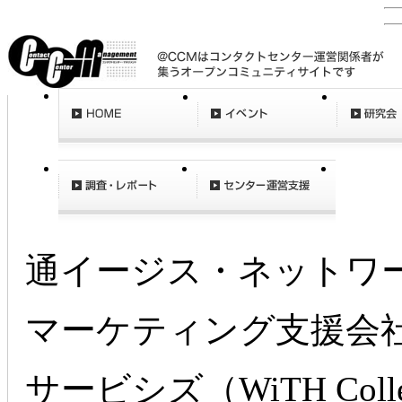
〔
オ
通イージス・ネットワ
マーケティング支援会
サービシズ（WiTH Collec