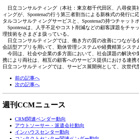
日立コンサルティング（本社：東京都千代田区、八尋俊英社長
ィングが、Spontenaの行う第三者割当による新株式の発
タルコンサルティングサービスと、Spontenaの持つチ
Spontenaは、人手不足やコスト削減などの顧客課題を
理技術をさまざま扱っている。
日立コンサルティングでは、働き方の質の改善につながる会話型
会話型アプリを用いて、勤休管理システムや経費精算システ
今回は、社会や企業の多方面において、社会課題の解決や業
携により両社は、相互の顧客へのサービス提供における連携
日立コンサルティングでは、サービス展開例として、次世代
前の記事へ
次の記事へ
週刊CCMニュース
CRM関連ベンダー動向
アウトソーサー・派遣会社動向
インハウスセンター動向
コンタクトセンター関連ベンダー動向