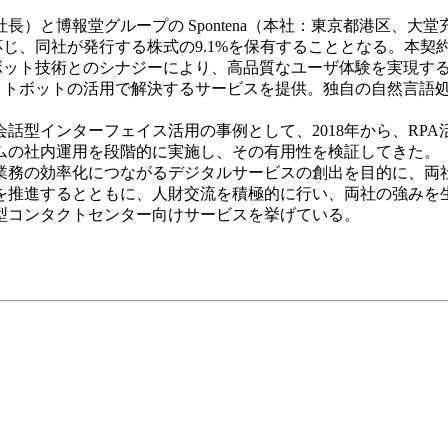
）と博報堂グループの Spontena（本社：東京都港区、大
行に応じ、同社が発行する株式の9.1%を保有することとなる。
ャットボット技術とのシナジーにより、高品質なユーザ体験を実現
チャットボットの活用で解決するサービスを提供。独自の自然言
インターフェイス活用の事例として、2018年から、RPA活用
ムの社内運用を段階的に実施し、その有用性を検証してきた。
務の効率化につながるデジタルサービスの創出を目的に、両
を推進するとともに、人財交流を積極的に行い、両社の強みを
型コンタクトセンター向けサービスを挙げている。