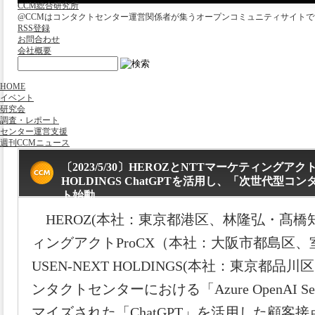
CCM総合研究所
@CCMはコンタクトセンター運営関係者が集うオープンコミュニティサイトで
RSS登録
お問合わせ
会社概要
HOME
イベント
研究会
調査・レポート
センター運営支援
週刊CCMニュース
〔2023/5/30〕HEROZとNTTマーケティングアクト
HOLDINGS ChatGPTを活用し、「次世代型
ト始動
HEROZ(本社：東京都港区、林隆弘・髙橋知
ィングアクトProCX（本社：大阪市都島区
USEN-NEXT HOLDINGS(本社：東京都
ンタクトセンターにおける「Azure OpenAI S
マイズされた「ChatGPT」を活用した顧客