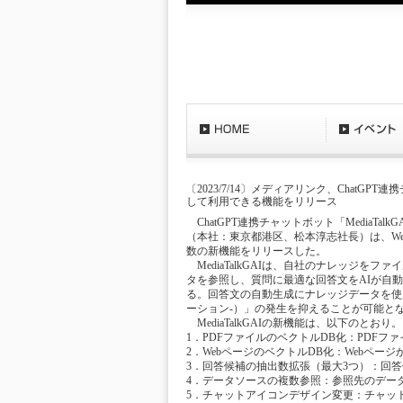
〔2023/7/14〕メディアリンク、ChatGPT
して利用できる機能をリリース
ChatGPT連携チャットボット「MediaT
（本社：東京都港区、松本淳志社長）は、W
数の新機能をリリースした。
MediaTalkGAIは、自社のナレッジを
タを参照し、質問に最適な回答文をAIが自
る。回答文の自動生成にナレッジデータを使用する
ーション-）」の発生を抑えることが可能と
MediaTalkGAIの新機能は、以下のとおり。
1．PDFファイルのベクトルDB化：PDF
2．WebページのベクトルDB化：Webペー
3．回答候補の抽出数拡張（最大3つ）：回
4．データソースの複数参照：参照先のデー
5．チャットアイコンデザイン変更：チャッ