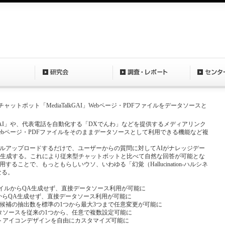
連携チャットボット「MediaTalkGAI」Webページ・PDFファイルをデータソースと
alkGAI」や、代表電話を自動化する「DXでんわ」などを提供するメディアリンク
ebページ・PDFファイルをそのままデータソースとして利用できる機能など複
ファイルアップロードするだけで、ユーザーからの質問に対してAIがナレッジデー
動生成する。これにより従来型チャットボットと比べて自然な回答が可能とな
ことで、もっともらしいウソ、いわゆる「幻覚（Hallucination-ハルシネ
なる。
ファイルからQA生成せず、直接データソース利用が可能に
ジからQA生成せず、直接データソース利用が可能に
答候補の抽出数を標準の1つから最大3つまで任意変更が可能に
タソースを従来の1つから、任意で複数設定可能に
トアイコンデザインを自由にカスタマイズ可能に