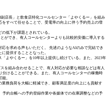
AI副店長」と飲食店特化コールセンター「よやくるー」を組み
応をすべて任せることで、受電率の向上に伴う予約売上の増
どの低下が課題とされている。
ることができ、有人コールセンターよりも比較的安価に導入する
応を求める声もいただく。 先述のようなAIのみで完結でき
たに提供することとなった。
よやくるー」を10年以上提供し続けている。また、2023年
ビスを組み合わせることで、有人対応が必要な相談などは有人
振り分けることができる。また、有人コールセンターの稼働時
可能。
の業務負荷を大幅に軽減でき、顧客満足度の向上にも貢献す
、予約台帳への予約登録作業や各媒体での在庫調整などの予