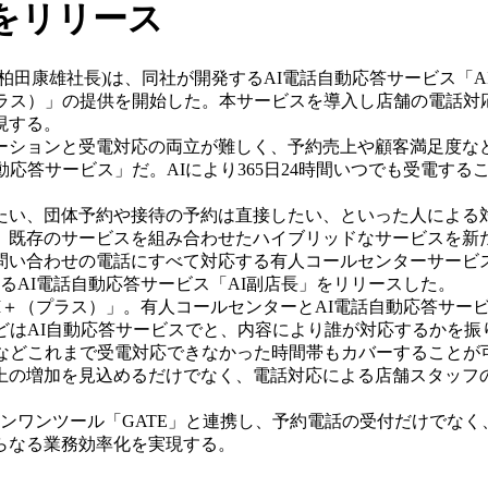
をリリース
柏田康雄社長)は、同社が開発するAI電話自動応答サービス「
プラス）」の提供を開始した。本サービスを導入し店舗の電話対
現する。
ションと受電対応の両立が難しく、予約売上や顧客満足度な
応答サービス」だ。AIにより365日24時間いつでも受電す
い、団体予約や接待の予約は直接したい、といった人による対
、既存のサービスを組み合わせたハイブリッドなサービスを新
合わせの電話にすべて対応する有人コールセンターサービス「
るAI電話自動応答サービス「AI副店長」をリリースした。
I＋（プラス）」。有人コールセンターとAI電話自動応答サー
どはAI自動応答サービスでと、内容により誰が対応するかを
朝などこれまで受電対応できなかった時間帯もカバーすることが
の増加を見込めるだけでなく、電話対応による店舗スタッフ
ンワンツール「GATE」と連携し、予約電話の受付だけでなく
らなる業務効率化を実現する。