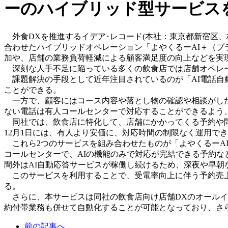
ーのハイブリッド型サービス
外食DXを推進するイデア･レコード(本社：東京都新宿区、
合わせたハイブリッドオペレーション「よやくるーAI＋（
加や、店舗の業務負荷軽減による顧客満足度の向上などを実
深刻な人手不足に陥っている多くの飲食店では店舗オペレー
課題解決の手段として近年注目されているのが「AI電話自動
ことができる。
一方で、顧客にはコース内容や落とし物の確認や相談がした
ない電話は有人コールセンターで対応することができるよう
同社では、飲食店に特化して、店舗にかかってくる予約や問い
12月1日には、有人より安価に、対応時間の制限なく運用でき
これら2つのサービスを組み合わせたものが「よやくるーA
コールセンターで、AIの機能のみで対応が完結できる予約な
間外はAI自動応答サービスが稼働し続けるため、深夜や早
このサービスを利用することで、受電率向上に伴う予約売上
る。
さらに、本サービスは同社の飲食店向け店舗DXのオールイ
約付帯業務も併せて自動化することが可能となっており、さ
前の記事へ