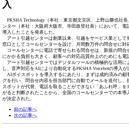
入
PKSHA Technology（本社：東京都文京区、上野山勝也社
ンター（本社：大阪府大阪市、寺田政登社長）において、電話対応を効
導入したことを発表した。
アート引越センターは創業以来、引越をサービス業として発
窓口としてコールセンターを設け、月間数万件の問合せに対
コールセンターに電話で寄せられる問合せは、新規の問合せ
にかかる負担も大きく、顧客への対応品質向上のためにも電
アート引越センターではデジタルツールの積極的な活用によ
し、音声対応をAIにより自動化するPKSHA Voicebotの導入
AIボイスボットを導入するにあたり、まずは成約済みの顧
グを行い、問合せ内容を担当部門に自動でメールを送付し、担
スボットが代替、電話を取ることができない「あふれ呼」を
がると判断されたことから、全国のコールセンターでの本導
が決定された。
前の記事へ
次の記事へ