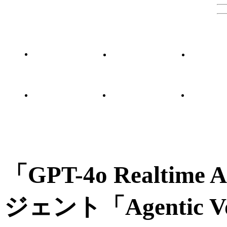
「GPT-4o Realti
ジェント「Agentic 