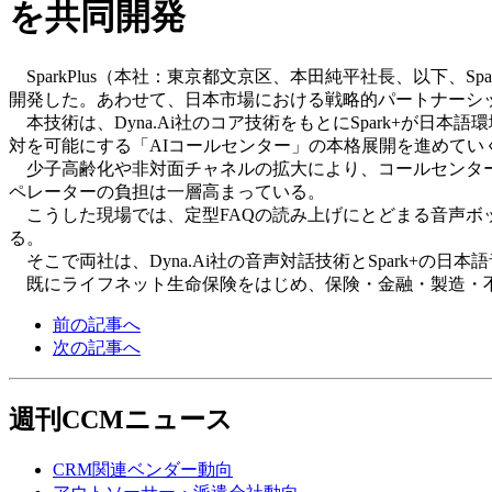
を共同開発
SparkPlus（本社：東京都文京区、本田純平社長、以下、Spark+
開発した。あわせて、日本市場における戦略的パートナーシ
本技術は、Dyna.Ai社のコア技術をもとにSpark+が
対を可能にする「AIコールセンター」の本格展開を進めてい
少子高齢化や非対面チャネルの拡大により、コールセンター
ペレーターの負担は一層高まっている。
こうした現場では、定型FAQの読み上げにとどまる音声ボ
る。
そこで両社は、Dyna.Ai社の音声対話技術とSpark+の
既にライフネット生命保険をはじめ、保険・金融・製造・不
前の記事へ
次の記事へ
週刊CCMニュース
CRM関連ベンダー動向