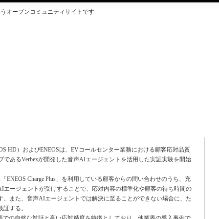
集うオープンコミュニティサイトです
OS HD・ENEOS、EVコールセンター業務における音声AIエ
実験を開始
OS HD）およびENEOSは、EVコールセンター業務における顧客応対品質
であるVerbexが開発した音声AIエージェントを活用した実証実験を開始
NEOS Charge Plus」を利用している顧客からの問い合わせのうち、充
AIエージェントが受けすることで、応対内容の標準化や顧客の待ち時間の
す。また、音声AIエージェントでは解決に至ることができない場合に、た
検証する。
日本語での自然な対話と高い応対精度を特徴としており、他業界の導入事例で