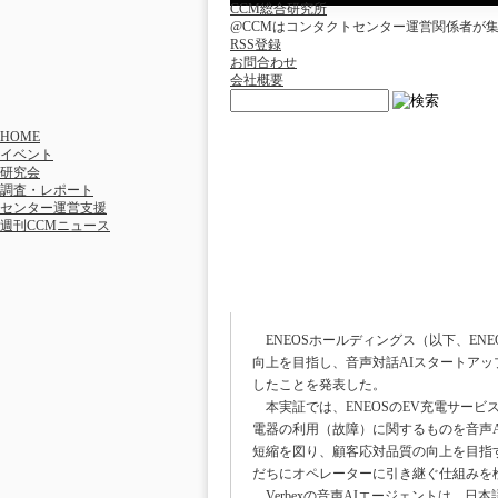
CCM総合研究所
@CCMはコンタクトセンター運営関係者が
RSS登録
お問合わせ
会社概要
HOME
イベント
研究会
調査・レポート
センター運営支援
週刊CCMニュース
〔2026/2/16〕ENE
ージェントを用いた実証
ENEOSホールディングス（以下、ENE
向上を目指し、音声対話AIスタートアップ
したことを発表した。
本実証では、ENEOSのEV充電サービス「E
電器の利用（故障）に関するものを音声
短縮を図り、顧客応対品質の向上を目指
だちにオペレーターに引き継ぐ仕組みを
Verbexの音声AIエージェントは、