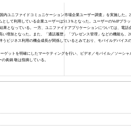
、「国内ユニファイドコミュニケーション市場企業ユーザー調査」を実施した。20
ムとして利用している企業ユーザーは51.3％となった。ユーザーのVoIPプ
結果となっている。一方、ユニファイドアプリケーションについては、電話会議／
トの高い増加となった。また、「通話履歴」「プレゼンス管理」などの機能も、2
伴うビジネス利用の機会成長が関係しているとみており、モバイルデバイスの
ターゲットを明確にしたマーケティングを行い、ビデオ／モバイル／ソーシャ
ャーの眞鍋 敬は指摘している。