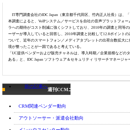
IT専門調査会社のIDC Japan（東京都千代田区、竹内正人社長）は
本調査によると、VoIPシステム／サービスを自社の音声プラットフォー
ラへの期待がコスト削減に強くシフトしており、2010年の調査と同等の
ーザーが導入していると回答し、2010年調査と比較して12.8ポイン
ついて、近年のスマートフォン／メディアタブレットの出荷台数拡大に
境が整ったことが一因であると考えている。
「UC提供ベンダーおよび販売チャネルは、導入時期／企業規模などの
ある」と、IDC Japan ソフトウェア＆セキュリティ リサーチマネージ
前の記事へ
週刊CCMニュース
CRM関連ベンダー動向
アウトソーサー・派遣会社動向
インハウスセンター動向