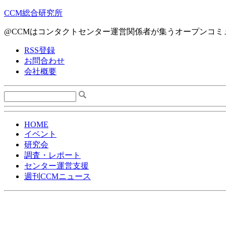
CCM総合研究所
@CCMはコンタクトセンター運営関係者が集うオープンコミ
RSS登録
お問合わせ
会社概要
HOME
イベント
研究会
調査・レポート
センター運営支援
週刊CCMニュース
〔2012/1/5〕IDC Japan、国内ユニファイド