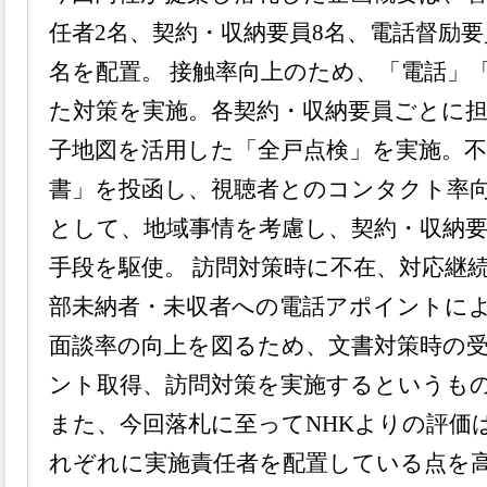
任者2名、契約・収納要員8名、電話督励要
名を配置。 接触率向上のため、「電話」
た対策を実施。各契約・収納要員ごとに
子地図を活用した「全戸点検」を実施。
書」を投函し、視聴者とのコンタクト率
として、地域事情を考慮し、契約・収納
手段を駆使。 訪問対策時に不在、対応継
部未納者・未収者への電話アポイントに
面談率の向上を図るため、文書対策時の
ント取得、訪問対策を実施するというも
また、今回落札に至ってNHKよりの評価
れぞれに実施責任者を配置している点を