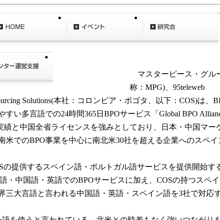
〔2017/7/5〕マスターピ
ループと95テレウェブイ
マスターピース・グルー
メーション、コロンビア
トソーシング・ソリュー
称：MPG)、95teleweb
ia Outsourcing Solutions(本社：コロンビア・ボゴタ、以
での24時間365日BPOサービス「Global BPO Allia
上の実績と中国全省ライセンスを強みとしており、日本・中国マ
南米でのBPO事業を中心に南北米30社を超える企業へのスペイ
OSの提供するスペイン語・ポルトガル語サービスを提供開始す
・中国語・英語でのBPOサービスに加え、COSの持つスペイ
界三大言語と言われる中国語・英語・スペイン語を3社で対応す
を使うと言われている。北米との時差もなく強いつながりを持っ