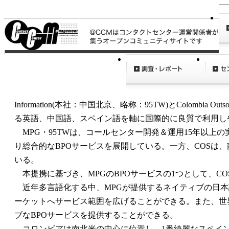
ズと業務提携
Information(本社：中国北京、略称：95TW)とColomb
る英語、中国語、スペイン語を軸に国際的に良質で利用しやすい多言語
MPG・95TWは、コールセンター開発＆運用15年以
り総合的なBPOサービスを展開している。一方、COSは、
いる。
本提携に基づき、MPGのBPOサービスの1つとして、C
近年多言語化する中、MPGが提供するネイティブの日本語
ーケットへサービス範囲を広げることができる。また、世
ブなBPOサービスを提供することができる。
コロンビアは南北米の中心に位置し、1番綺麗なスペイン語