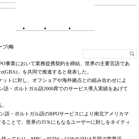
ース・グ
ンフォ
プ(略
・アウ
ション
下：COS)は、BPO事業において業務提携契約を締結、世界の主要言語であ
nce(GBA)」を共同で推進すると発表した。
ーケットに対し、オフショアや海外拠点との組み合わせによ
ン語・ポルトガル語2000席でのサービス導入実績をあげて
る。
ン語・ポルトガル語のBPOサービスにより南北アメリカマ
ることで、世界の35％にもなるユーザーに対しをネイティ
ており、MPG・95TW・COSの3社は共同で営業活