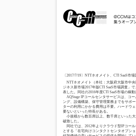
〔2017/7/19〕NTTネオメイト、CTI Saa
NTTネオメイト（本社：大阪府大阪市中央
ジネス新市場2017年版CTI SaaS市場調査
表した。同社の2016年度CTI SaaS市場の稼
AQStage IPコールセンタサービスは、
ング、設備構築、保守管理業務までをサポー
ターの利用にかかる費用は不要。ハードウェ
要ないといった特長がある。
小規模から数百席以上、数千席といった大規模
破致した。
同社では、2012年よりクラウド型IPコ
とする「在宅向けコンタクトセンタオプショ
付加価値の高いサービスの提供を開始してい