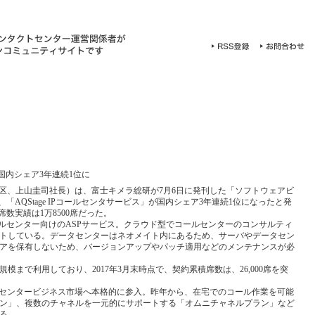
S市場国内シェア3年連続1位に
区、上山圭司社長）は、富士キメラ総研が7月6日に発刊した「ソフトウェアビ
」で、「AQStage IPコールセンタサービス」が国内シェア3年連続1位になったと発
動席数実績は1万8500席だった。
コールセンター向けのASPサービス。クラウド型でコールセンターのコンサルティ
トしている。データセンターはネオメイト内にあるため、サーバやデータセン
アを保有しないため、バージョンアップやパッチ適用などのメンテナンスが必
まで利用しており、2017年3月末時点で、契約累積席数は、26,000席を突
ールセンタービジネス市場へ本格的に参入。昨年から、在宅でのコール作業を可能
ン」、複数のチャネルを一元的にサポートする「オムニチャネルプラン」など
る。