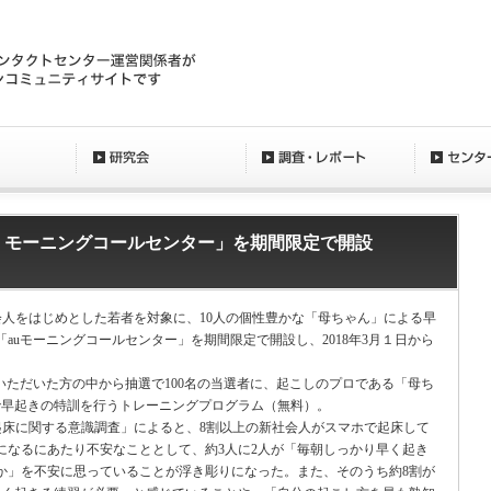
I、「au モーニングコールセンター」を期間限定で開設
会人をはじめとした若者を対象に、10人の個性豊かな「母ちゃん」による早
auモーニングコールセンター」を期間限定で開設し、2018年3月１日から
いただいた方の中から抽選で100名の当選者に、起こしのプロである「母ち
で早起きの特訓を行うトレーニングプログラム（無料）。
起床に関する意識調査」によると、8割以上の新社会人がスマホで起床して
になるにあたり不安なこととして、約3人に2人が「毎朝しっかり早く起き
か」を不安に思っていることが浮き彫りになった。また、そのうち約8割が