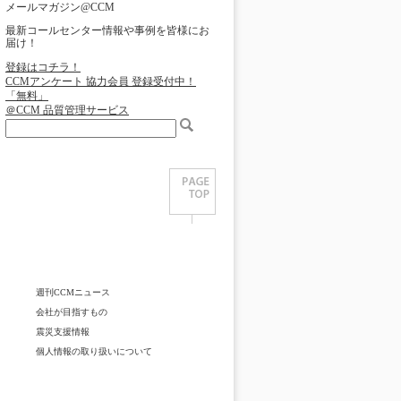
メールマガジン@CCM
最新コールセンター情報や事例を皆様にお
届け！
登録はコチラ！
CCMアンケート 協力会員 登録受付中！
「無料」
＠CCM 品質管理サービス
週刊CCMニュース
会社が目指すもの
震災支援情報
個人情報の取り扱いについて