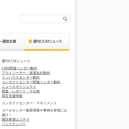
週刊CCMニュース
CRM関連ベンダー動向
アウトソーサー・派遣会社動向
インハウスセンター動向
コンタクトセンター関連ベンダー動向
ニュースダイジェスト
調査・レポート・その他
震災支援情報
コンタクトセンター・マネジメント
コールセンター最新情報や事例を皆様にお
届け！
購読希望はコチラ
バックナンバー