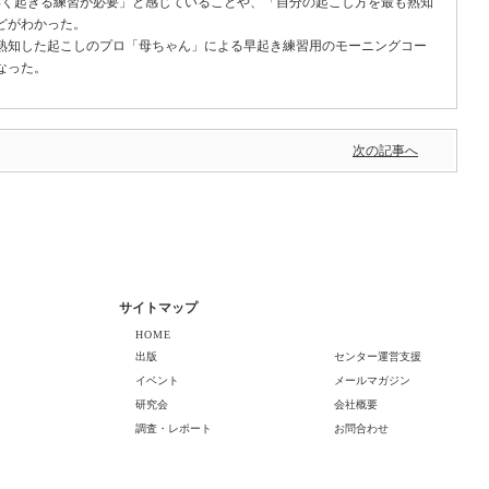
早く起きる練習が必要」と感じていることや、「自分の起こし方を最も熟知
どがわかった。
知した起こしのプロ「母ちゃん」による早起き練習用のモーニングコー
なった。
次の記事へ
サイトマップ
HOME
出版
センター運営支援
イベント
メールマガジン
研究会
会社概要
調査・レポート
お問合わせ