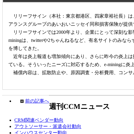
リリーフサイン（本社：東京都港区、四家章裕社長）は、風
アランスグループのあいおいニッセイ同和損害保険が提供す
リリーフサインでは2000年より、企業にとって深刻な影響
miningは、twitterや2ちゃんねるなど、有名サイ
を博してきた。
近年は炎上報道も増加傾向にあり、さらに昨今の炎上は
ている。そういったニーズに対応するため、e-minin
補償内容は、拡散防止や、原因調査・分析費用、コンサ
前の記事へ
週刊CCMニュース
CRM関連ベンダー動向
アウトソーサー・派遣会社動向
インハウスセンター動向