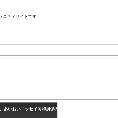
ュニティサイトです
ビスに、あいおいニッセイ同和損保の「炎上時保険」を標準搭載