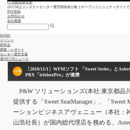
CCM総合研究所
@CCMはコンタクトセンター運営関係者が集うオープンコミュニティサイトで
RSS登録
お問合わせ
会社概要
HOME
イベント
研究会
調査・レポート
センター運営支援
週刊CCMニュース
〔2010/11/1〕WFMソフト 「Sweet Series」とAst
PBX「trixboxPro」が連携
P&W ソリューションズ(本社:東京都品
提供する「Sweet SeatManager」、「Sw
ーションビジネスアヴェニュー（本社：
山浩社長）が国内総代理店を務める、Asteri