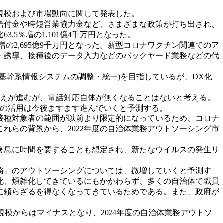
規模および市場動向に関して発表した。
給付金や時短営業協力金など、さまざまな政策が打ち出され、
5％増の1,101億4千万円となった。
増の2,695億9千万円となった。新型コロナワクチン関連でのア
・誘導、接種後のデータ入力などのバックヤード業務などの代
る基幹系情報システムの調整・統一)を目指しているが、DX化
えが進むが、電話対応自体が無くなることはないと考える。
スの活用は今後ますます進んでいくと予測する。
接種対象者の範囲が以前より限定的になっているため、コロナ
これらの背景から、2022年度の自治体業務アウトソーシング市
終息に時間を要することも想定され、新たなウイルスの発生リ
務」のアウトソーシングについては、微増していくと予測す
化、煩雑化してきているにもかかわらず、多くの自治体で職員
に頼らざるを得なくなってきているためである。また、政府が
場規模からはマイナスとなり、2024年度の自治体業務アウトソ