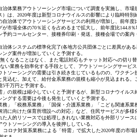
治体業務アウトソーシング市場について調査を実施し、市場
）は、2020年度は新型コロナウイルスの影響により臨時特別
治体でアウトソーシングサービスの利用が増加し、前年度比63.
市場全体の70％近くを占めるまで拡大し、前年度比144.8％
ン予約コールセンター、接種券印刷・発送、接種会場での案内
に自治体システムの標準化完了(各地方公共団体ごとに差異があ
シング案件が増加していくと予測する。
無くなることはなく、また電話対応もチャット対応への切り替
れない業務を効率化する手段として、アウトソーシングサービ
アウトソーシングの需要は引き続き生じているものの、ワクチン
ると見込む。加えて、給付金系業務の規模も縮小が見込まれる。
5億5千万円と予測する。
特需」の規模は縮小していくと予測するが、新型コロナウイルス
シングする需要は今後も発生していくと予測する。
務」「税務系業務」「国保・介護系業務」「こども関連系業
解消に向けた保育所増設への対応」など、住民サービスが多様
れた人的リソースでは処理しきれない業務対応を外部リソース
アウトソーシングの導入を後押ししている。
1％と、コロナ対策系業務による「特需」で拡大した2020年度の市
測する。