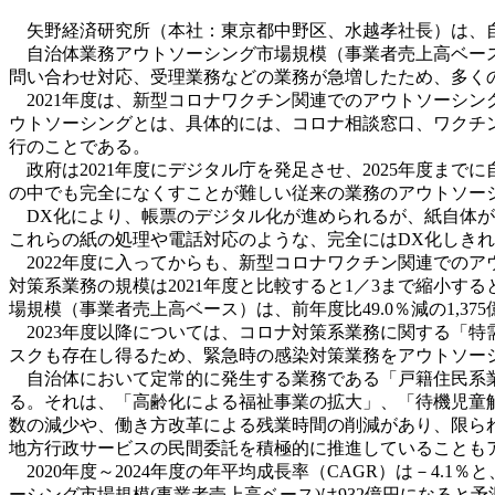
矢野経済研究所（本社：東京都中野区、水越孝社長）は、自
自治体業務アウトソーシング市場規模（事業者売上高ベース
問い合わせ対応、受理業務などの業務が急増したため、多くの自
2021年度は、新型コロナワクチン関連でのアウトソーシングが
ウトソーシングとは、具体的には、コロナ相談窓口、ワクチ
行のことである。
政府は2021年度にデジタル庁を発足させ、2025年度まで
の中でも完全になくすことが難しい従来の業務のアウトソー
DX化により、帳票のデジタル化が進められるが、紙自体が
これらの紙の処理や電話対応のような、完全にはDX化しき
2022年度に入ってからも、新型コロナワクチン関連での
対策系業務の規模は2021年度と比較すると1／3まで縮小す
場規模（事業者売上高ベース）は、前年度比49.0％減の1,37
2023年度以降については、コロナ対策系業務に関する「
スクも存在し得るため、緊急時の感染対策業務をアウトソー
自治体において定常的に発生する業務である「戸籍住民系業
る。それは、「高齢化による福祉事業の拡大」、「待機児童
数の減少や、働き方改革による残業時間の削減があり、限ら
地方行政サービスの民間委託を積極的に推進していることも
2020年度～2024年度の年平均成長率（CAGR）は－4.
ーシング市場規模(事業者売上高ベース)は932億円になると予