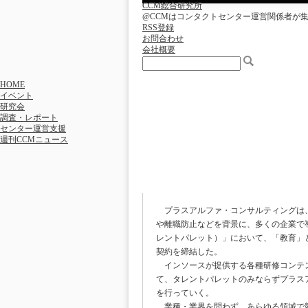
CCM総合研究所
@CCMはコンタクトセンター運営関係者が
RSS登録
お問合わせ
会社概要
HOME
イベント
研究会
調査・レポート
センター運営支援
週刊CCMニュース
〔2023/11/1〕プ
提携契約を締結
プラスアルファ・コンサルティングは、
や離職防止などを背景に、多くの企業で導入が
レントパレット）」において、「教育」
契約を締結した。
インソースが提供する各種研修コンテン
て、タレントパレットのみならずプラス
を行っていく。
業種・業界を問わず、あらゆる領域で競