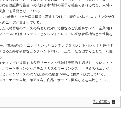
心に有価証券報告書への人的資本情報の開示が義務化されるなど、人材へ
視点でも重要となっている。
への転換といった産業構造の変化を受けて、既存人材のリスキリングが必
へのニーズが高まっている。
た人材育成のニーズの高まりに対して更なるご支援をすべく、企業向け
インソースの研修コンテンツとタレントパレットの研修管理機能との連携を
講座、700種のeラーニングといったコンテンツをタレントパレットと連携す
も含めた外部研修などをタレントパレット上で一括管理することで、利便
る。
ティングが提供する各種サービスの代理販売契約を締結し、タレントマ
」、マーケティングシステム「カスタマーリングス」「見える化エンジ
など、インソースの約2万組織の既顧客を中心に提案・販売していく。
セミナーの実施、相互送客、商品・サービス開発などを実施していく。
次の記事へ