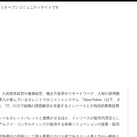
集うオープンコミュニティサイトです
ラスアルファ・コンサルティング、インソースとの包括的業務
人的資本経営や健康経営、働き方改革やリモートワーク、人材の採用難
進んでいるタレントマネジメントシステム「Talent Palette（以下、タ
と「IT」の力で組織の課題解決を支援するインソースとの包括的業務提携
ツをタレントパレットと連携させるほか、インソースが販売代理店とし
アルファ・コンサルティングの提供する各種ソリューションの提案・販売
争優位の源泉として最も重要なのは人材であるという考え方が一般的と