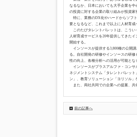
なるなか、日本においても大手企業を中
の投資に対する企業の取り組みが投資家
特に、業務のDX化やハードからソフト
要となるなど、これまで以上に人材育成
このたびタレントパレットは、こういっ
人材育成サービスを20年提供してきた
開始する。
インソースが提供する3,800種の公開
る。自社開発の研修やインソースの研修
性の向上、各種分析への活用が可能とな
インソースがプラスアルファ・コンサル
ネジメントシステム「タレントパレット
ン」、教育ソリューション「ヨリソル」
また、両社共同での企業への提案、共催
前の記事へ