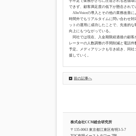
手不足で業務がさらに圧迫される悪循環
できず、顧客満足度の低下が懸念されて
AItoVoiceの導入とその他の業務改
時間外でもリアルタイムに問い合わせ対
ットの運用に成功したことで、先進的な
向上にもつながっている。
同社では現在、入金期限経過後の顧客から
レーターの人数調整の手間削減と電話件
予定。メディアリンクも引き続き、同社
援していく。
前の記事へ
株式会社CCM総合研究所
〒135-0063 東京都江東区有明3-5-7
TOC有明イーストタワー 7階