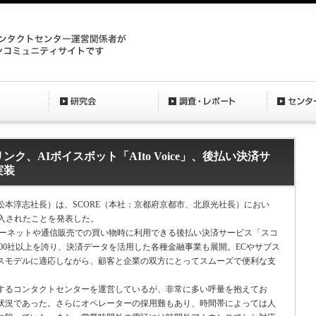
ィアリンク、AIボイスボット「AIto Voice」、後払い決済サ
実装
本淳志社長）は、SCORE（本社：京都府京都市、北原光社長）におい
が導入されたことを発表した。
ンターネットや通信販売での買い物時に利用できる後払い決済サービス「スコ
000社以上を誇り、決済データを活用した各種金融事業も展開。ECやサブス
スモデルに適応しながら、顧客と企業の双方にとってスムーズで便利な支
るコンタクトセンターを運営しているが、非常に多い呼量を抱えてお
状況であった。さらにオペレーターの採用難もあり、時間帯によっては人