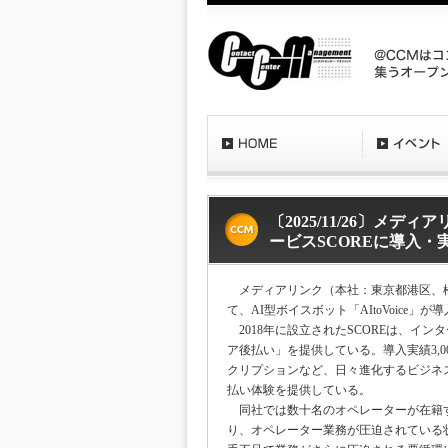
〔2025/11/26〕メデ
ービスSCOREに導入・
メディアリンク（本社：東京都港区、松
て、AI型ボイスボット「AItoVoice」
2018年に設立されたSCOREは、イ
ア後払い」を提供している。導入実績3,
クリプションなど、日々進化するビジネ
払い体験を提供している。
同社では数十名のオペレーターが在籍す
り、オペレーター業務が圧迫されている