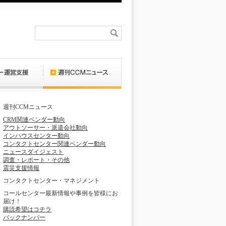
週刊CCMニュース
CRM関連ベンダー動向
アウトソーサー・派遣会社動向
インハウスセンター動向
コンタクトセンター関連ベンダー動向
ニュースダイジェスト
調査・レポート・その他
震災支援情報
コンタクトセンター・マネジメント
コールセンター最新情報や事例を皆様にお
届け！
購読希望はコチラ
バックナンバー