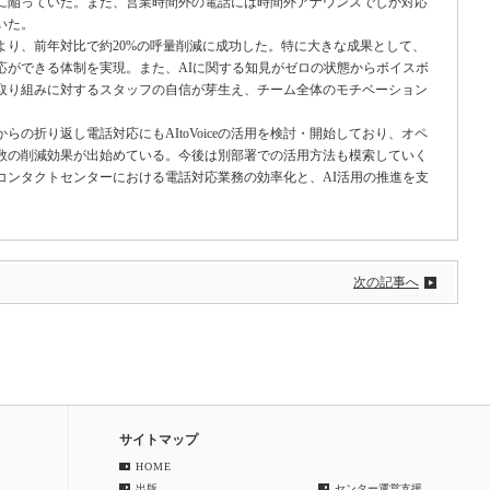
に陥っていた。また、営業時間外の電話には時間外アナウンスでしか対応
いた。
善により、前年対比で約20%の呼量削減に成功した。特に大きな成果として、
応ができる体制を実現。また、AIに関する知見がゼロの状態からボイスボ
取り組みに対するスタッフの自信が芽生え、チーム全体のモチベーション
の折り返し電話対応にもAItoVoiceの活用を検討・開始しており、オペ
数の削減効果が出始めている。今後は別部署での活用方法も模索していく
コンタクトセンターにおける電話対応業務の効率化と、AI活用の推進を支
次の記事へ
サイトマップ
HOME
出版
センター運営支援