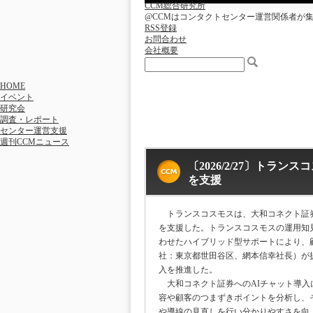
CCM総合研究所
@CCMはコンタクトセンター運営関係者が
RSS登録
お問合わせ
会社概要
HOME
イベント
研究会
調査・レポート
センター運営支援
週刊CCMニュース
〔2026/2/27〕ト
を支援
トランスコスモスは、大和コネクト証券
を支援した。トランスコスモスの運用知見
わせたハイブリッド型サポートにより、顧
社：東京都世田谷区、網本信幸社長）が提供
入を推進した。
大和コネクト証券へのAIチャット導入
容や顧客のつまずきポイントを分析し、そ
や導線の見直しを行い分かりやすさを向上