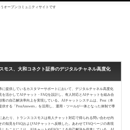
集うオープンコミュニティサイトです
ランスコスモス、大和コネクト証券のデジタルチャネル高度化
に提供しているカスタマーサポートにおいて、デジタルチャネル高度化
を活かしてAIチャット・FAQを設計し、有人対応とAIチャットを組み合
客の自己解決率向上を実現している。AIチャットシステムは、Proz（本
する「ProzAnswers」を活用し、運用・ツールが一体となった体制で導
にあたり、トランスコスモスは有人チャット対応で得られる問い合わせ内
の知見をFAQおよびAIチャットへ反映した。あわせてFAQページの表現
したことにより、AIチャットやFAQによる自己解決を促進している。AI