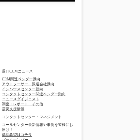
週刊CCMニュース
CRM関連ベンダー動向
アウトソーサー・派遣会社動向
インハウスセンター動向
コンタクトセンター関連ベンダー動向
ニュースダイジェスト
調査・レポート・その他
震災支援情報
コンタクトセンター・マネジメント
コールセンター最新情報や事例を皆様にお
届け！
購読希望はコチラ
バックナンバー