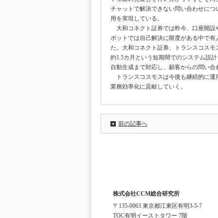
チャットで解決できない問い合わせにつ
用を実現している。
大和コネクト証券では昨今、口座開設や
ボットでは自己解決に限度がある中で有
た。大和コネクト証券、トランスコスモス、
約1.5カ月という短期間でのシステム設計を
自動生成まで対応し、顧客からの問い合
トランスコスモスは今後も継続的に運用
業務効率化に貢献していく。
前の記事へ
株式会社CCM総合研究所
〒135-0063 東京都江東区有明3-5-7
TOC有明イーストタワー 7階