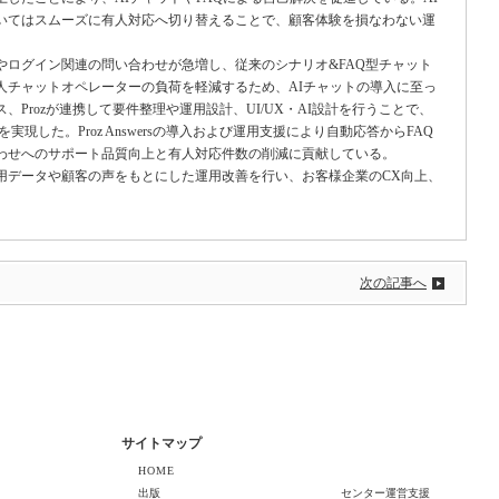
いてはスムーズに有人対応へ切り替えることで、顧客体験を損なわない運
ログイン関連の問い合わせが急増し、従来のシナリオ&FAQ型チャット
人チャットオペレーターの負荷を軽減するため、AIチャットの導入に至っ
Prozが連携して要件整理や運用設計、UI/UX・AI設計を行うことで、
実現した。Proz Answersの導入および運用支援により自動応答からFAQ
わせへのサポート品質向上と有人対応件数の削減に貢献している。
データや顧客の声をもとにした運用改善を行い、お客様企業のCX向上、
次の記事へ
サイトマップ
HOME
出版
センター運営支援