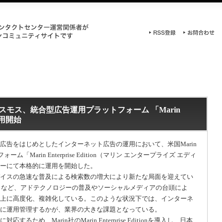
ンスコスモス、統合型広告運用プラットフォーム 「Marin
の運用開始
告をはじめとしたインターネット広告の運用において、米国Marin
「Marin Enterprise Edition（マリン エンタープライズ エディ
ーにて本格的に運用を開始した。
イスの急速な普及による検索数の増大により新たな局面を迎えてい
latform）など、アドテクノロジーの普及やソーシャルメディアの台頭によ
上に高度化、複雑化している。このような状況下では、インターネ
に運用管理するかが、業界の大きな課題となっている。
め、Marin社のMarin Enterprise Editionを導入し、日本