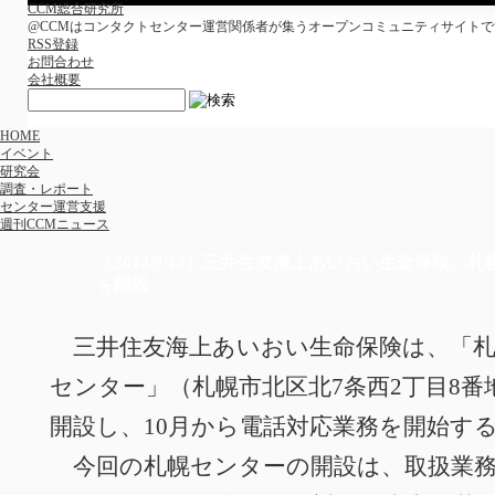
CCM総合研究所
@CCMはコンタクトセンター運営関係者が集うオープンコミュニティサイトで
RSS登録
お問合わせ
会社概要
HOME
イベント
研究会
調査・レポート
センター運営支援
週刊CCMニュース
〔2012/9/14〕三井住友海上あいおい生命保険
を開設
三井住友海上あいおい生命保険は、「札
センター」（札幌市北区北7条西2丁目8番
開設し、10月から電話対応業務を開始す
今回の札幌センターの開設は、取扱業務