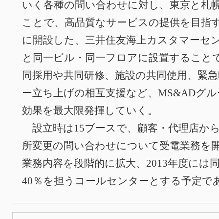
いく各種の問い合わせに対し、東京と札幌
ことで、高品質なサービスの提供を目指す
に開設した、三井住友海上カスタマーセ
と同一ビル・同一フロアに設置すること
同採用や共同研修、施設の共同使
用、緊急
ー立ち上げの相互支援など、MS&ADグ
効果を最大限発揮していく。
設立時は15ブースで、顧客・代理店か
所変更の問い合わせについて受電業務を
業務内容を段階的に拡大、2013年度には
40％を担うコールセンターとする予定で